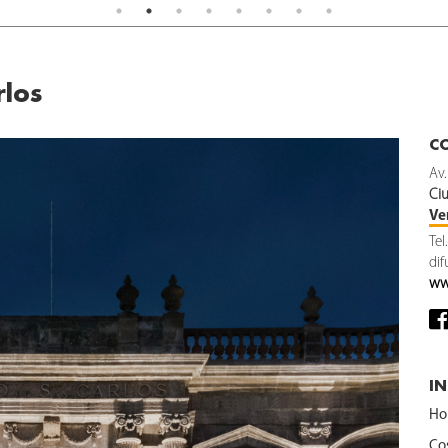
rlos
C
Av.
Ci
Ve
Tel
di
ww
I
Hor
Co