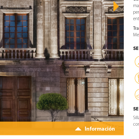
mae
per
ent
Tr
Met
SE
SE
Sil
con
Información