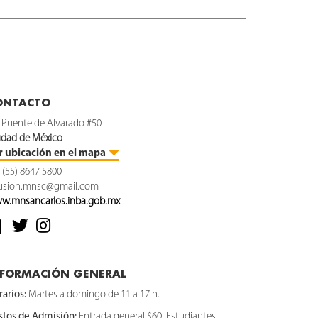
ONTACTO
 Puente de Alvarado #50
udad de México
r ubicación en el mapa
. (55) 8647 5800
fusion.mnsc@gmail.com
w.mnsancarlos.inba.gob.mx
NFORMACIÓN GENERAL
arios:
Martes a domingo de 11 a 17 h.
stos de Admisión:
Entrada general $60. Estudiantes,