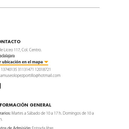
ONTACTO
le Liceo 117, Col. Centro.
adalajara
r ubicación en el mapa
. 13740135 31131471 12018721
samuseolopezportillo@hotmail.com
NFORMACIÓN GENERAL
arios:
Martes a Sábado de 10 a 17 h. Domingos de 10 a
h.
stos de Admisión:
Entrada libre.