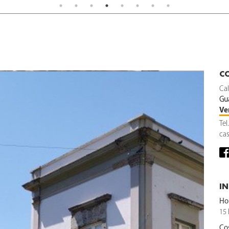
C
Cal
Gu
Ve
Tel
ca
I
Hor
15 
Co