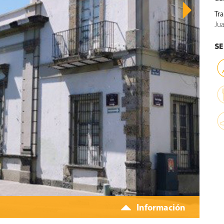
Tr
Jua
SE
Información